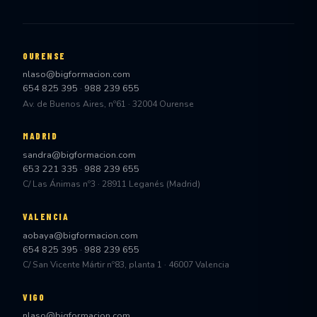
OURENSE
nlaso@bigformacion.com
654 825 395
·
988 239 655
Av. de Buenos Aires, nº61 · 32004 Ourense
MADRID
sandra@bigformacion.com
653 221 335
·
988 239 655
C/ Las Ánimas nº3 · 28911 Leganés (Madrid)
VALENCIA
aobaya@bigformacion.com
654 825 395
·
988 239 655
C/ San Vicente Mártir nº83, planta 1 · 46007 Valencia
VIGO
nlaso@bigformacion.com