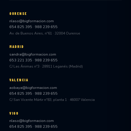
OURENSE
nlaso@bigformacion.com
654 825 395
·
988 239 655
Av. de Buenos Aires, nº61 · 32004 Ourense
MADRID
sandra@bigformacion.com
653 221 335
·
988 239 655
C/ Las Ánimas nº3 · 28911 Leganés (Madrid)
VALENCIA
aobaya@bigformacion.com
654 825 395
·
988 239 655
C/ San Vicente Mártir nº83, planta 1 · 46007 Valencia
VIGO
nlaso@bigformacion.com
654 825 395
·
988 239 655