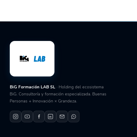
BiG Formación LAB SL
· Holding del ecosistema
BiG. Consultoría y formación especializada. Buenas
Personas + Innovación × Grandeza.