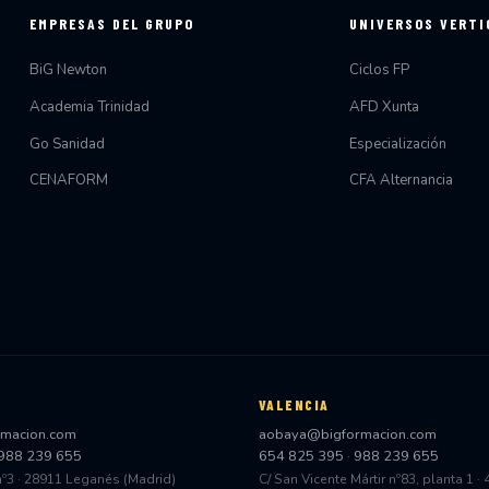
EMPRESAS DEL GRUPO
UNIVERSOS VERTI
BiG Newton
Ciclos FP
Academia Trinidad
AFD Xunta
Go Sanidad
Especialización
CENAFORM
CFA Alternancia
VALENCIA
rmacion.com
aobaya@bigformacion.com
988 239 655
654 825 395
·
988 239 655
nº3 · 28911 Leganés (Madrid)
C/ San Vicente Mártir nº83, planta 1 ·