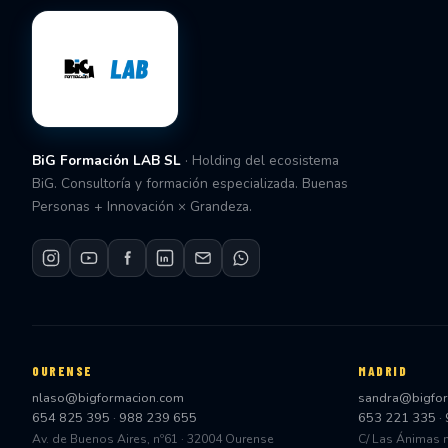
BiG Formación LAB SL
· Holding del ecosistema
BiG. Consultoría y formación especializada. Buenas
Personas + Innovación × Grandeza.
OURENSE
MADRID
nlaso@bigformacion.com
sandra@bigfo
654 825 395
·
988 239 655
653 221 335
·
Av. de Buenos Aires, nº61 · 32004 Ourense
C/ Las Ánimas 