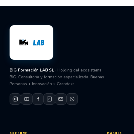
BiG Formación LAB SL
· Holding del ecosistema
BiG. Consultoría y formación especializada. Buenas
Personas + Innovación × Grandeza.
OURENSE
MADRID