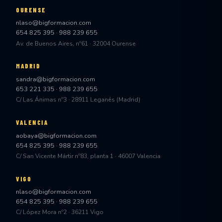
OURENSE
nlaso@bigformacion.com
654 825 395
·
988 239 655
Av. de Buenos Aires, nº61 · 32004 Ourense
MADRID
sandra@bigformacion.com
653 221 335
·
988 239 655
C/ Las Ánimas nº3 · 28911 Leganés (Madrid)
VALENCIA
aobaya@bigformacion.com
654 825 395
·
988 239 655
C/ San Vicente Mártir nº83, planta 1 · 46007 Valencia
VIGO
nlaso@bigformacion.com
654 825 395
·
988 239 655
C/ López Mora nº2 · 36211 Vigo