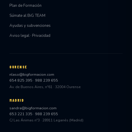
Plan de Formación
Súmate al BiG TEAM
Ayudas y subvenciones
Aviso legal · Privacidad
OURENSE
nlaso@bigformacion.com
654 825 395
·
988 239 655
Av. de Buenos Aires, nº61 · 32004 Ourense
MADRID
sandra@bigformacion.com
653 221 335
·
988 239 655
C/ Las Ánimas nº3 · 28911 Leganés (Madrid)