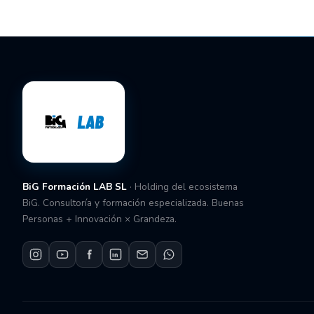
BiG Formación LAB SL
· Holding del ecosistema
BiG. Consultoría y formación especializada. Buenas
Personas + Innovación × Grandeza.