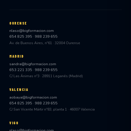
OURENSE
nlaso@bigformacion.com
654 825 395
·
988 239 655
Av. de Buenos Aires, nº61 · 32004 Ourense
MADRID
sandra@bigformacion.com
653 221 335
·
988 239 655
C/ Las Ánimas nº3 · 28911 Leganés (Madrid)
VALENCIA
aobaya@bigformacion.com
654 825 395
·
988 239 655
C/ San Vicente Mártir nº83, planta 1 · 46007 Valencia
VIGO
nlaso@bigformacion.com