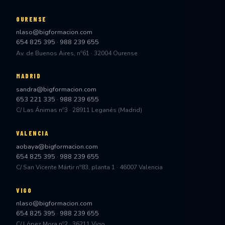
OURENSE
nlaso@bigformacion.com
654 825 395
·
988 239 655
Av. de Buenos Aires, nº61 · 32004 Ourense
MADRID
sandra@bigformacion.com
653 221 335
·
988 239 655
C/ Las Ánimas nº3 · 28911 Leganés (Madrid)
VALENCIA
aobaya@bigformacion.com
654 825 395
·
988 239 655
C/ San Vicente Mártir nº83, planta 1 · 46007 Valencia
VIGO
nlaso@bigformacion.com
654 825 395
·
988 239 655
C/ López Mora nº2 · 36211 Vigo