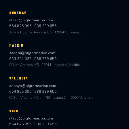
OURENSE
nlaso@bigformacion.com
654 825 395
·
988 239 655
Av. de Buenos Aires, nº61 · 32004 Ourense
MADRID
sandra@bigformacion.com
653 221 335
·
988 239 655
C/ Las Ánimas nº3 · 28911 Leganés (Madrid)
VALENCIA
aobaya@bigformacion.com
654 825 395
·
988 239 655
C/ San Vicente Mártir nº83, planta 1 · 46007 Valencia
VIGO
nlaso@bigformacion.com
654 825 395
·
988 239 655