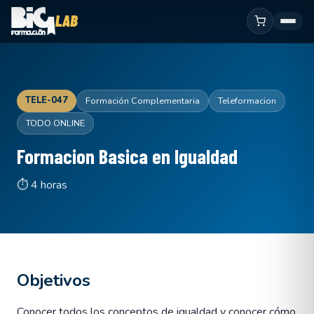
TELE-047
Formación Complementaria
Teleformacion
TODO ONLINE
Formacion Basica en Igualdad
⏱ 4 horas
Objetivos
Conocer todos los conceptos de igualdad y conocer cómo