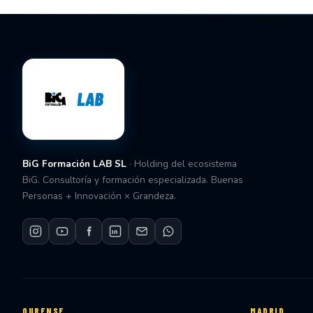
BiG Formación LAB SL
· Holding del ecosistema
BiG. Consultoría y formación especializada. Buenas
Personas + Innovación × Grandeza.
OURENSE
MADRID