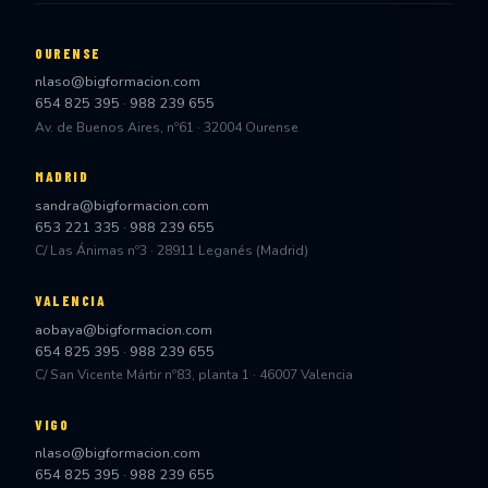
OURENSE
nlaso@bigformacion.com
654 825 395
·
988 239 655
Av. de Buenos Aires, nº61 · 32004 Ourense
MADRID
sandra@bigformacion.com
653 221 335
·
988 239 655
C/ Las Ánimas nº3 · 28911 Leganés (Madrid)
VALENCIA
aobaya@bigformacion.com
654 825 395
·
988 239 655
C/ San Vicente Mártir nº83, planta 1 · 46007 Valencia
VIGO
nlaso@bigformacion.com
654 825 395
·
988 239 655