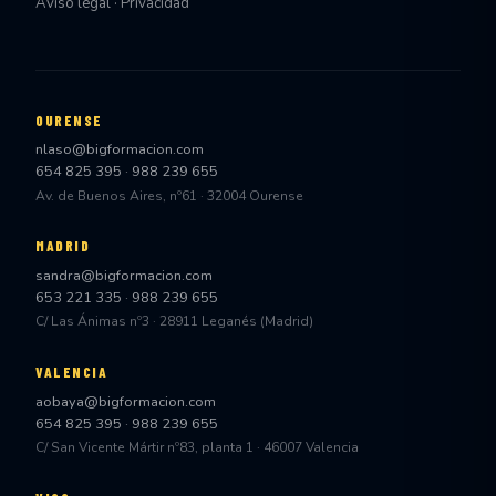
Aviso legal · Privacidad
OURENSE
nlaso@bigformacion.com
654 825 395
·
988 239 655
Av. de Buenos Aires, nº61 · 32004 Ourense
MADRID
sandra@bigformacion.com
653 221 335
·
988 239 655
C/ Las Ánimas nº3 · 28911 Leganés (Madrid)
VALENCIA
aobaya@bigformacion.com
654 825 395
·
988 239 655
C/ San Vicente Mártir nº83, planta 1 · 46007 Valencia