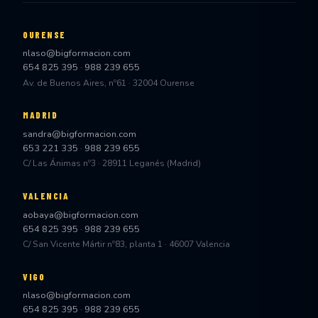
OURENSE
nlaso@bigformacion.com
654 825 395
·
988 239 655
Av. de Buenos Aires, nº61 · 32004 Ourense
MADRID
sandra@bigformacion.com
653 221 335
·
988 239 655
C/ Las Ánimas nº3 · 28911 Leganés (Madrid)
VALENCIA
aobaya@bigformacion.com
654 825 395
·
988 239 655
C/ San Vicente Mártir nº83, planta 1 · 46007 Valencia
VIGO
nlaso@bigformacion.com
654 825 395
·
988 239 655