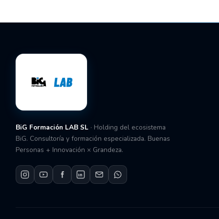
BiG Formación LAB SL
· Holding del ecosistema
BiG. Consultoría y formación especializada. Buenas
Personas + Innovación × Grandeza.