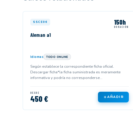
150h
SSCE06
DURACIÓN
Aleman a1
Idiomas
TODO ONLINE
Según establece la correspondiente ficha oficial.
Descargar ficha*la ficha suministrada es meramente
informativa y podría no corresponderse...
DESDE
450 €
AÑADIR