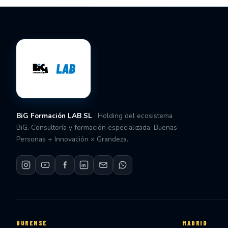
BiG Formación LAB SL
· Holding del ecosistema
BiG. Consultoría y formación especializada. Buenas
Personas + Innovación × Grandeza.
OURENSE
MADRID