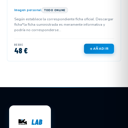
Imagen personal
TODO ONLINE
Según establece la correspondiente ficha oficial. Descargar
ficha*la ficha suministrada es meramente informativa y
podría no corresponderse...
DESDE
48 €
AÑADIR