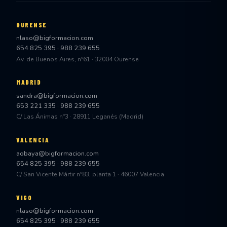
OURENSE
nlaso@bigformacion.com
654 825 395
·
988 239 655
Av. de Buenos Aires, nº61 · 32004 Ourense
MADRID
sandra@bigformacion.com
653 221 335
·
988 239 655
C/ Las Ánimas nº3 · 28911 Leganés (Madrid)
VALENCIA
aobaya@bigformacion.com
654 825 395
·
988 239 655
C/ San Vicente Mártir nº83, planta 1 · 46007 Valencia
VIGO
nlaso@bigformacion.com
654 825 395
·
988 239 655