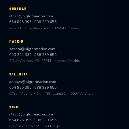
OURENSE
nlaso@bigformacion.com
654 825 395
·
988 239 655
Av. de Buenos Aires, nº61 · 32004 Ourense
MADRID
sandra@bigformacion.com
653 221 335
·
988 239 655
C/ Las Ánimas nº3 · 28911 Leganés (Madrid)
VALENCIA
aobaya@bigformacion.com
654 825 395
·
988 239 655
C/ San Vicente Mártir nº83, planta 1 · 46007 Valencia
VIGO
nlaso@bigformacion.com
654 825 395
·
988 239 655
C/ López Mora nº2 · 36211 Vigo