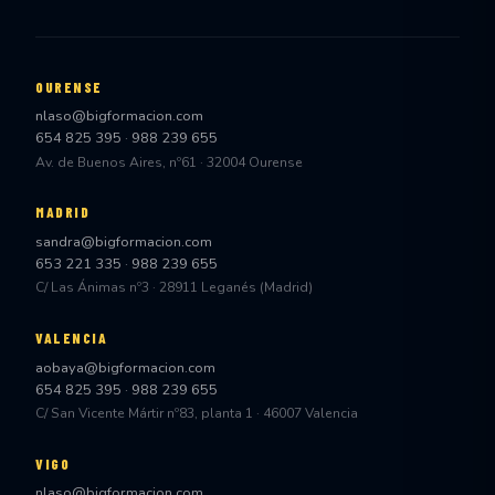
OURENSE
nlaso@bigformacion.com
654 825 395
·
988 239 655
Av. de Buenos Aires, nº61 · 32004 Ourense
MADRID
sandra@bigformacion.com
653 221 335
·
988 239 655
C/ Las Ánimas nº3 · 28911 Leganés (Madrid)
VALENCIA
aobaya@bigformacion.com
654 825 395
·
988 239 655
C/ San Vicente Mártir nº83, planta 1 · 46007 Valencia
VIGO
nlaso@bigformacion.com