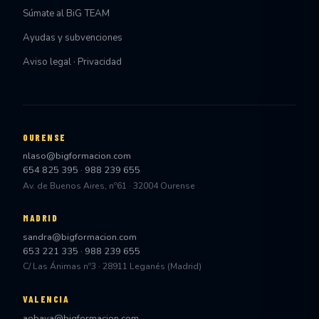
Súmate al BiG TEAM
Ayudas y subvenciones
Aviso legal · Privacidad
OURENSE
nlaso@bigformacion.com
654 825 395
·
988 239 655
Av. de Buenos Aires, nº61 · 32004 Ourense
MADRID
sandra@bigformacion.com
653 221 335
·
988 239 655
C/ Las Ánimas nº3 · 28911 Leganés (Madrid)
VALENCIA
aobaya@bigformacion.com