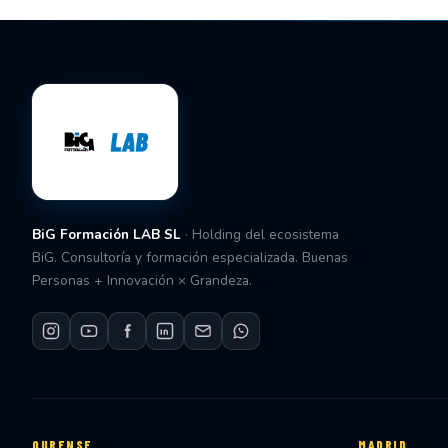
BiG Formación LAB SL
· Holding del ecosistema
BiG. Consultoría y formación especializada. Buenas
Personas + Innovación × Grandeza.
OURENSE
MADRID