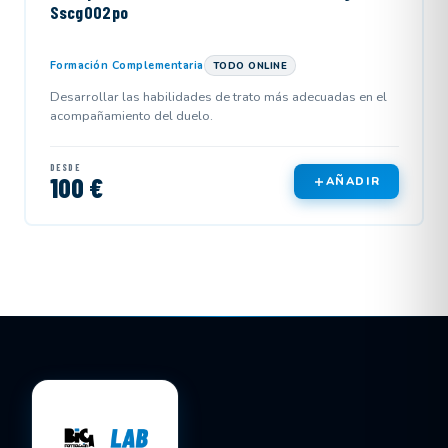
Sscg002po
Formación Complementaria
TODO ONLINE
Desarrollar las habilidades de trato más adecuadas en el
acompañamiento del duelo.
DESDE
100 €
AÑADIR