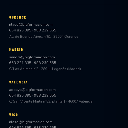
OURENSE
nlaso@bigformacion.com
654 825 395
·
988 239 655
Av. de Buenos Aires, nº61 · 32004 Ourense
MADRID
sandra@bigformacion.com
653 221 335
·
988 239 655
C/ Las Ánimas nº3 · 28911 Leganés (Madrid)
VALENCIA
aobaya@bigformacion.com
654 825 395
·
988 239 655
C/ San Vicente Mártir nº83, planta 1 · 46007 Valencia
VIGO
nlaso@bigformacion.com
654 825 395
·
988 239 655