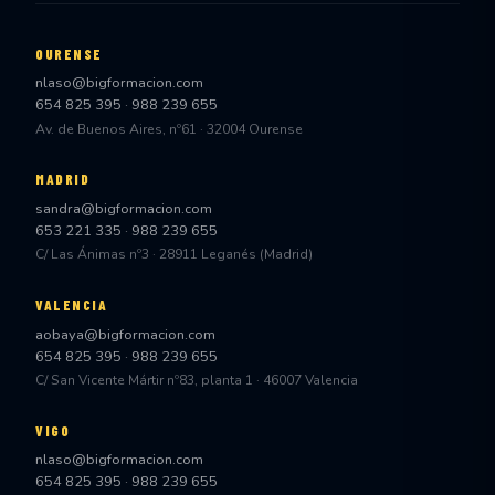
OURENSE
nlaso@bigformacion.com
654 825 395
·
988 239 655
Av. de Buenos Aires, nº61 · 32004 Ourense
MADRID
sandra@bigformacion.com
653 221 335
·
988 239 655
C/ Las Ánimas nº3 · 28911 Leganés (Madrid)
VALENCIA
aobaya@bigformacion.com
654 825 395
·
988 239 655
C/ San Vicente Mártir nº83, planta 1 · 46007 Valencia
VIGO
nlaso@bigformacion.com
654 825 395
·
988 239 655