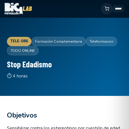
TELE-086
Formación Complementaria
Teleformacion
TODO ONLINE
Stop Edadismo
⏱ 4 horas
Objetivos
Sensibilizar contra los estereotipos por cuestión de edad.