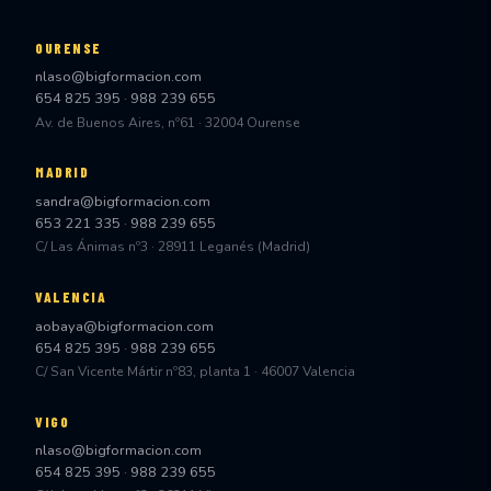
OURENSE
nlaso@bigformacion.com
654 825 395
·
988 239 655
Av. de Buenos Aires, nº61 · 32004 Ourense
MADRID
sandra@bigformacion.com
653 221 335
·
988 239 655
C/ Las Ánimas nº3 · 28911 Leganés (Madrid)
VALENCIA
aobaya@bigformacion.com
654 825 395
·
988 239 655
C/ San Vicente Mártir nº83, planta 1 · 46007 Valencia
VIGO
nlaso@bigformacion.com
654 825 395
·
988 239 655