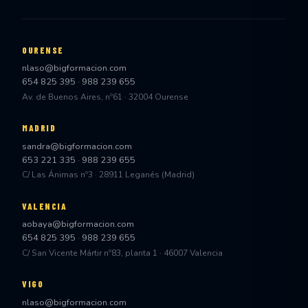
OURENSE
nlaso@bigformacion.com
654 825 395
·
988 239 655
Av. de Buenos Aires, nº61 · 32004 Ourense
MADRID
sandra@bigformacion.com
653 221 335
·
988 239 655
C/ Las Ánimas nº3 · 28911 Leganés (Madrid)
VALENCIA
aobaya@bigformacion.com
654 825 395
·
988 239 655
C/ San Vicente Mártir nº83, planta 1 · 46007 Valencia
VIGO
nlaso@bigformacion.com