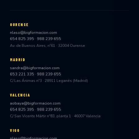
OURENSE
nlaso@bigformacion.com
654 825 395
·
988 239 655
Av. de Buenos Aires, nº61 · 32004 Ourense
MADRID
sandra@bigformacion.com
653 221 335
·
988 239 655
C/ Las Ánimas nº3 · 28911 Leganés (Madrid)
VALENCIA
aobaya@bigformacion.com
654 825 395
·
988 239 655
C/ San Vicente Mártir nº83, planta 1 · 46007 Valencia
VIGO
nlaso@bigformacion.com