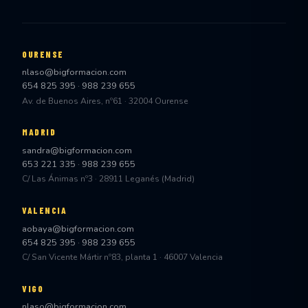
OURENSE
nlaso@bigformacion.com
654 825 395
·
988 239 655
Av. de Buenos Aires, nº61 · 32004 Ourense
MADRID
sandra@bigformacion.com
653 221 335
·
988 239 655
C/ Las Ánimas nº3 · 28911 Leganés (Madrid)
VALENCIA
aobaya@bigformacion.com
654 825 395
·
988 239 655
C/ San Vicente Mártir nº83, planta 1 · 46007 Valencia
VIGO
nlaso@bigformacion.com