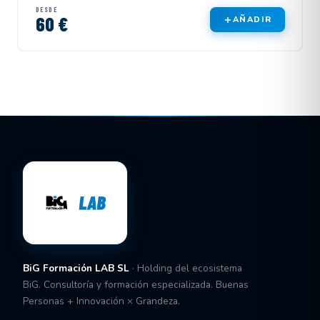
DESDE
60 €
AÑADIR
BiG Formación LAB SL
· Holding del ecosistema
BiG. Consultoría y formación especializada. Buenas
Personas + Innovación × Grandeza.