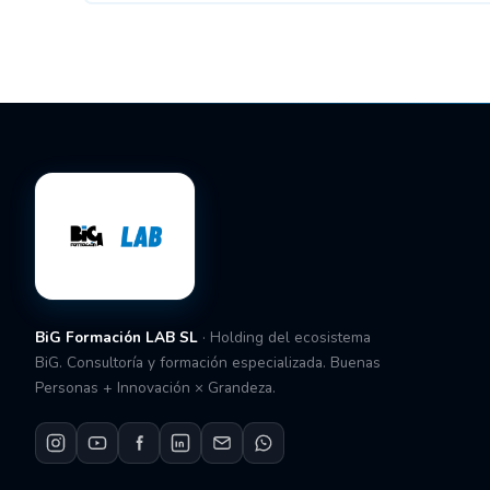
BiG Formación LAB SL
· Holding del ecosistema
BiG. Consultoría y formación especializada. Buenas
Personas + Innovación × Grandeza.