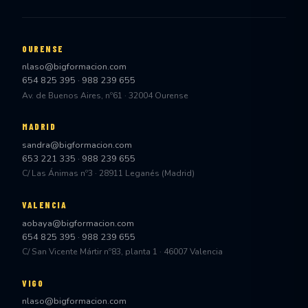
OURENSE
nlaso@bigformacion.com
654 825 395
·
988 239 655
Av. de Buenos Aires, nº61 · 32004 Ourense
MADRID
sandra@bigformacion.com
653 221 335
·
988 239 655
C/ Las Ánimas nº3 · 28911 Leganés (Madrid)
VALENCIA
aobaya@bigformacion.com
654 825 395
·
988 239 655
C/ San Vicente Mártir nº83, planta 1 · 46007 Valencia
VIGO
nlaso@bigformacion.com