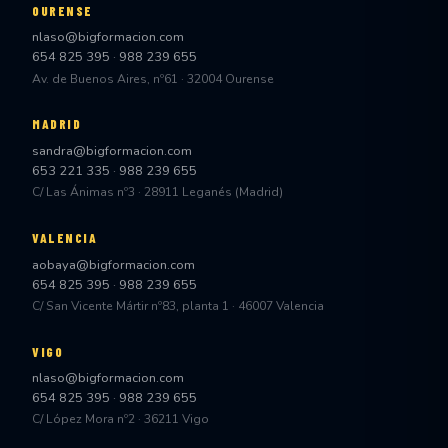
OURENSE
nlaso@bigformacion.com
654 825 395
·
988 239 655
Av. de Buenos Aires, nº61 · 32004 Ourense
MADRID
sandra@bigformacion.com
653 221 335
·
988 239 655
C/ Las Ánimas nº3 · 28911 Leganés (Madrid)
VALENCIA
aobaya@bigformacion.com
654 825 395
·
988 239 655
C/ San Vicente Mártir nº83, planta 1 · 46007 Valencia
VIGO
nlaso@bigformacion.com
654 825 395
·
988 239 655
C/ López Mora nº2 · 36211 Vigo