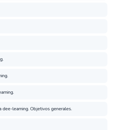
g.
ning.
earning.
 dee-learning. Objetivos generales.