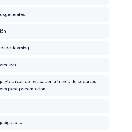
tosgenerales.
ión.
idade-learning.
ormativa.
je ytécnicas de evaluación a través de soportes
 webquest presentación.
edigitales.