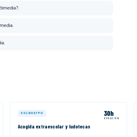
timedia?.
imedia.
ia.
30h
SSCB007PO
DURACIÓN
Acogida extraescolar y ludotecas