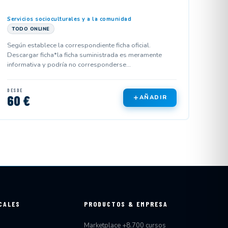
Servicios socioculturales y a la comunidad
TODO ONLINE
Según establece la correspondiente ficha oficial.
Descargar ficha*la ficha suministrada es meramente
informativa y podría no corresponderse...
DESDE
60 €
AÑADIR
CALES
PRODUCTOS & EMPRESA
Marketplace +8.700 cursos