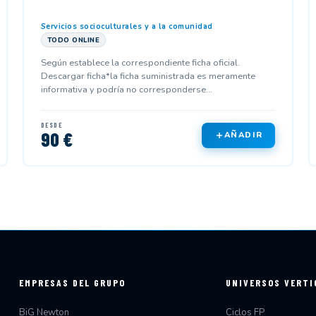
Servicios socioculturales y a la comunidad
TODO ONLINE
Según establece la correspondiente ficha oficial.
Descargar ficha*la ficha suministrada es meramente
informativa y podría no corresponderse...
DESDE
90 €
AÑADIR
EMPRESAS DEL GRUPO
UNIVERSOS VERTI
BiG Newton
Ciclos FP