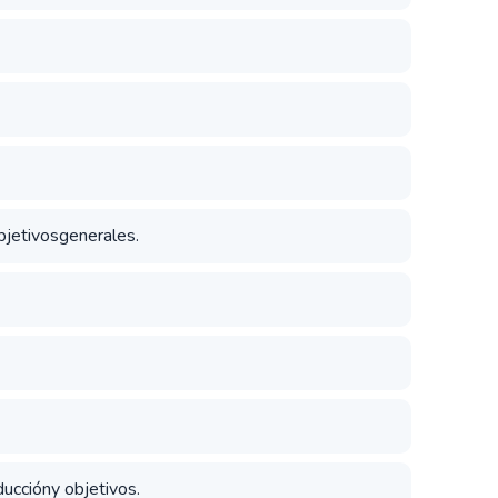
objetivosgenerales.
duccióny objetivos.