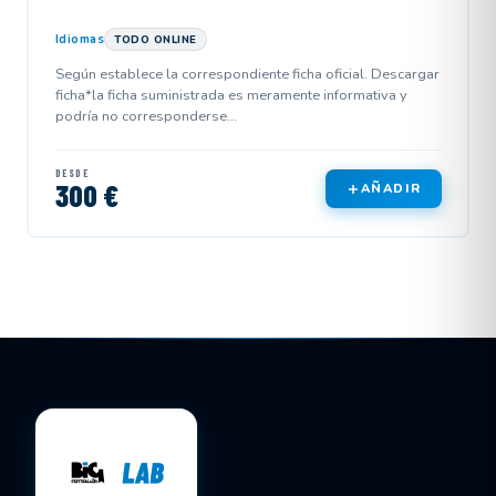
Idiomas
TODO ONLINE
Según establece la correspondiente ficha oficial. Descargar
ficha*la ficha suministrada es meramente informativa y
podría no corresponderse...
DESDE
300 €
AÑADIR