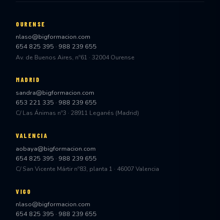
OURENSE
nlaso@bigformacion.com
654 825 395
·
988 239 655
Av. de Buenos Aires, nº61 · 32004 Ourense
MADRID
sandra@bigformacion.com
653 221 335
·
988 239 655
C/ Las Ánimas nº3 · 28911 Leganés (Madrid)
VALENCIA
aobaya@bigformacion.com
654 825 395
·
988 239 655
C/ San Vicente Mártir nº83, planta 1 · 46007 Valencia
VIGO
nlaso@bigformacion.com
654 825 395
·
988 239 655