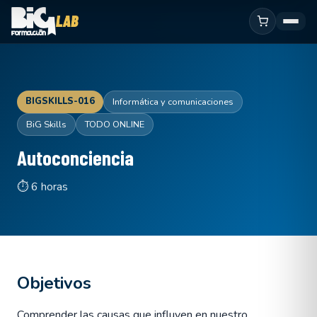
BIGSKILLS-016
Informática y comunicaciones
BiG Skills
TODO ONLINE
Autoconciencia
⏱ 6 horas
Objetivos
Comprender las causas que influyen en nuestro