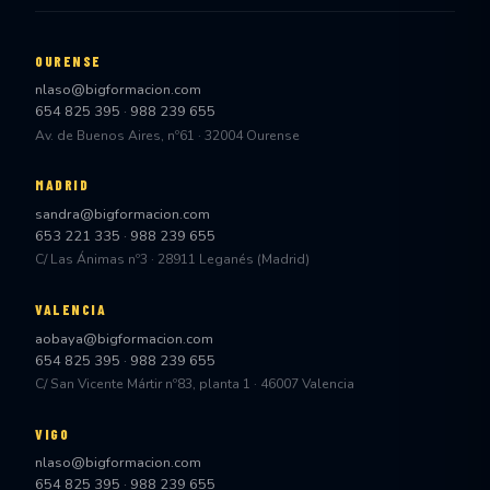
OURENSE
nlaso@bigformacion.com
654 825 395
·
988 239 655
Av. de Buenos Aires, nº61 · 32004 Ourense
MADRID
sandra@bigformacion.com
653 221 335
·
988 239 655
C/ Las Ánimas nº3 · 28911 Leganés (Madrid)
VALENCIA
aobaya@bigformacion.com
654 825 395
·
988 239 655
C/ San Vicente Mártir nº83, planta 1 · 46007 Valencia
VIGO
nlaso@bigformacion.com
654 825 395
·
988 239 655