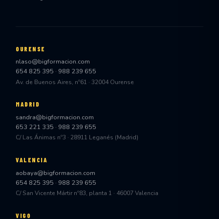
OURENSE
nlaso@bigformacion.com
654 825 395
·
988 239 655
Av. de Buenos Aires, nº61 · 32004 Ourense
MADRID
sandra@bigformacion.com
653 221 335
·
988 239 655
C/ Las Ánimas nº3 · 28911 Leganés (Madrid)
VALENCIA
aobaya@bigformacion.com
654 825 395
·
988 239 655
C/ San Vicente Mártir nº83, planta 1 · 46007 Valencia
VIGO