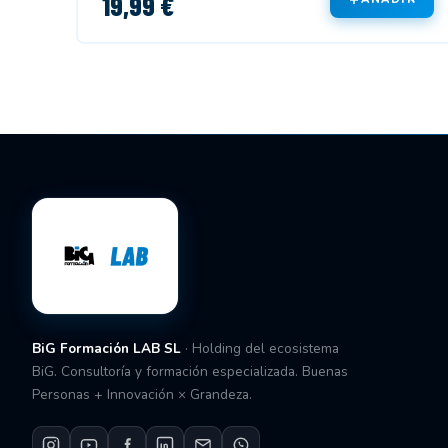
19,99 €
BiG Formación LAB SL
· Holding del ecosistema
BiG. Consultoría y formación especializada. Buenas
Personas + Innovación × Grandeza.