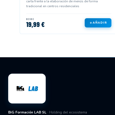
carta frente a la elaboración de menús de forma
tradicional en centros residenciales
DESDE
19,99 €
AÑADIR
BiG Formación LAB SL
· Holding del ecosistema