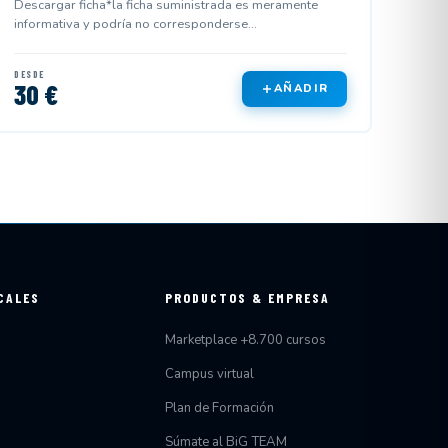
Descargar ficha*la ficha suministrada es meramente
informativa y podría no corresponderse...
DESDE
30 €
AÑADIR
CALES
PRODUCTOS & EMPRESA
Marketplace +8.700 cursos
Campus virtual
Plan de Formación
Súmate al BiG TEAM