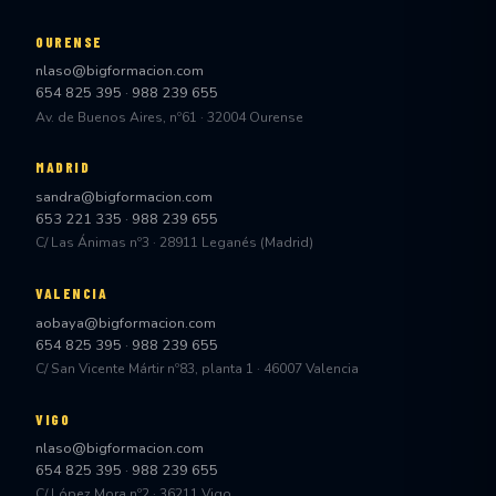
OURENSE
nlaso@bigformacion.com
654 825 395
·
988 239 655
Av. de Buenos Aires, nº61 · 32004 Ourense
MADRID
sandra@bigformacion.com
653 221 335
·
988 239 655
C/ Las Ánimas nº3 · 28911 Leganés (Madrid)
VALENCIA
aobaya@bigformacion.com
654 825 395
·
988 239 655
C/ San Vicente Mártir nº83, planta 1 · 46007 Valencia
VIGO
nlaso@bigformacion.com
654 825 395
·
988 239 655
C/ López Mora nº2 · 36211 Vigo