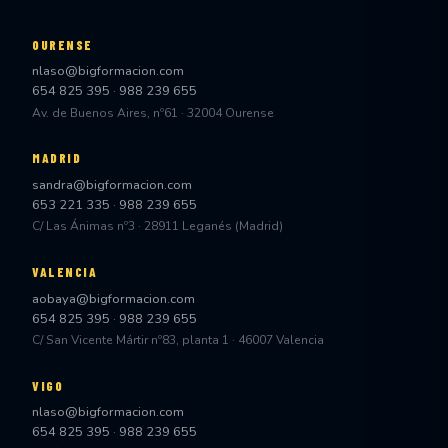
OURENSE
nlaso@bigformacion.com
654 825 395
·
988 239 655
Av. de Buenos Aires, nº61 · 32004 Ourense
MADRID
sandra@bigformacion.com
653 221 335
·
988 239 655
C/ Las Ánimas nº3 · 28911 Leganés (Madrid)
VALENCIA
aobaya@bigformacion.com
654 825 395
·
988 239 655
C/ San Vicente Mártir nº83, planta 1 · 46007 Valencia
VIGO
nlaso@bigformacion.com
654 825 395
·
988 239 655