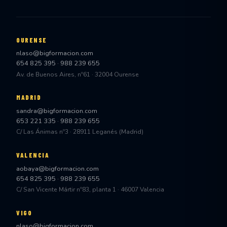
OURENSE
nlaso@bigformacion.com
654 825 395
·
988 239 655
Av. de Buenos Aires, nº61 · 32004 Ourense
MADRID
sandra@bigformacion.com
653 221 335
·
988 239 655
C/ Las Ánimas nº3 · 28911 Leganés (Madrid)
VALENCIA
aobaya@bigformacion.com
654 825 395
·
988 239 655
C/ San Vicente Mártir nº83, planta 1 · 46007 Valencia
VIGO
nlaso@bigformacion.com