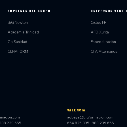
EMPRESAS DEL GRUPO
UNIVERSOS VERTI
BiG Newton
Ciclos FP
Academia Trinidad
AFD Xunta
Go Sanidad
Especialización
CENAFORM
CFA Alternancia
VALENCIA
rmacion.com
aobaya@bigformacion.com
988 239 655
654 825 395
·
988 239 655