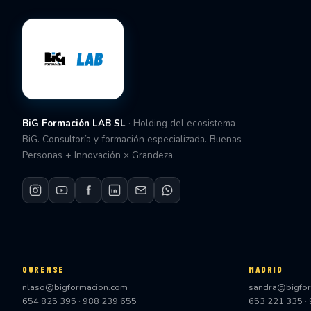
BiG Formación LAB SL
· Holding del ecosistema
BiG. Consultoría y formación especializada. Buenas
Personas + Innovación × Grandeza.
OURENSE
MADRID
nlaso@bigformacion.com
sandra@bigfo
654 825 395
·
988 239 655
653 221 335
·