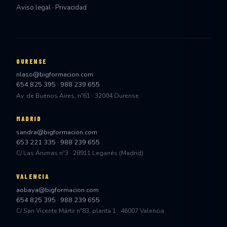
Aviso legal · Privacidad
OURENSE
nlaso@bigformacion.com
654 825 395
·
988 239 655
Av. de Buenos Aires, nº61 · 32004 Ourense
MADRID
sandra@bigformacion.com
653 221 335
·
988 239 655
C/ Las Ánimas nº3 · 28911 Leganés (Madrid)
VALENCIA
aobaya@bigformacion.com
654 825 395
·
988 239 655
C/ San Vicente Mártir nº83, planta 1 · 46007 Valencia