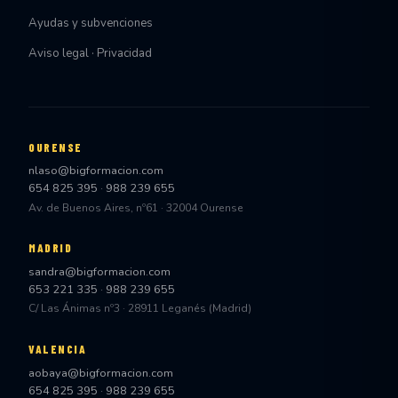
Ayudas y subvenciones
Aviso legal · Privacidad
OURENSE
nlaso@bigformacion.com
654 825 395
·
988 239 655
Av. de Buenos Aires, nº61 · 32004 Ourense
MADRID
sandra@bigformacion.com
653 221 335
·
988 239 655
C/ Las Ánimas nº3 · 28911 Leganés (Madrid)
VALENCIA
aobaya@bigformacion.com
654 825 395
·
988 239 655