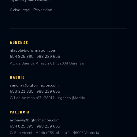
Aviso legal · Privacidad
OURENSE
nlaso@bigformacion.com
654 825 395
·
988 239 655
Av. de Buenos Aires, nº61 · 32004 Ourense
MADRID
sandra@bigformacion.com
653 221 335
·
988 239 655
C/ Las Ánimas nº3 · 28911 Leganés (Madrid)
VALENCIA
aobaya@bigformacion.com
654 825 395
·
988 239 655
C/ San Vicente Mártir nº83, planta 1 · 46007 Valencia