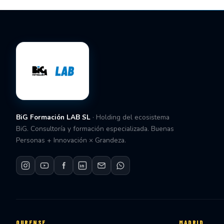
BiG Formación LAB SL
· Holding del ecosistema
BiG. Consultoría y formación especializada. Buenas
Personas + Innovación × Grandeza.
OURENSE
MADRID