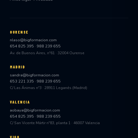
OURENSE
nlaso@bigformacion.com
654 825 395
·
988 239 655
Av. de Buenos Aires, nº61 · 32004 Ourense
MADRID
sandra@bigformacion.com
653 221 335
·
988 239 655
C/ Las Ánimas nº3 · 28911 Leganés (Madrid)
VALENCIA
aobaya@bigformacion.com
654 825 395
·
988 239 655
C/ San Vicente Mártir nº83, planta 1 · 46007 Valencia
VIGO