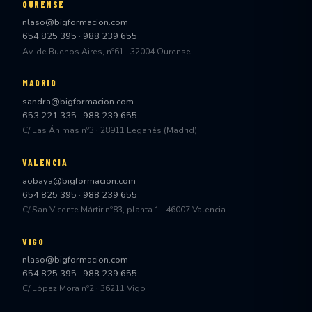
OURENSE
nlaso@bigformacion.com
654 825 395
·
988 239 655
Av. de Buenos Aires, nº61 · 32004 Ourense
MADRID
sandra@bigformacion.com
653 221 335
·
988 239 655
C/ Las Ánimas nº3 · 28911 Leganés (Madrid)
VALENCIA
aobaya@bigformacion.com
654 825 395
·
988 239 655
C/ San Vicente Mártir nº83, planta 1 · 46007 Valencia
VIGO
nlaso@bigformacion.com
654 825 395
·
988 239 655
C/ López Mora nº2 · 36211 Vigo