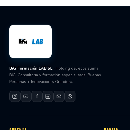
BiG Formación LAB SL
· Holding del ecosistema
BiG. Consultoría y formación especializada. Buenas
Personas + Innovación × Grandeza.
OURENSE
MADRID