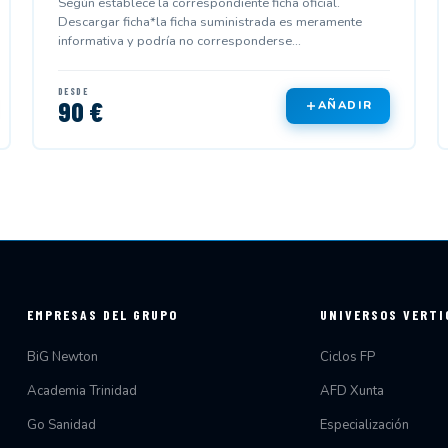
Según establece la correspondiente ficha oficial.
Descargar ficha*la ficha suministrada es meramente
informativa y podría no corresponderse...
DESDE
90 €
AÑADIR
EMPRESAS DEL GRUPO
UNIVERSOS VERTI
BiG Newton
Ciclos FP
Academia Trinidad
AFD Xunta
Go Sanidad
Especialización