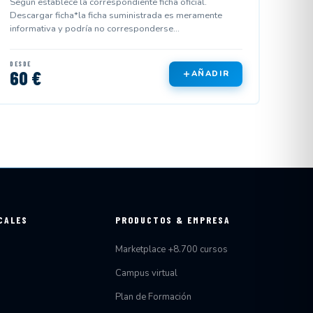
Según establece la correspondiente ficha oficial.
Descargar ficha*la ficha suministrada es meramente
informativa y podría no corresponderse...
DESDE
60 €
AÑADIR
CALES
PRODUCTOS & EMPRESA
Marketplace +8.700 cursos
Campus virtual
Plan de Formación