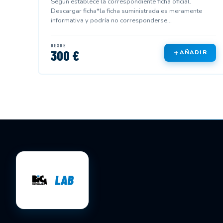
Según establece la correspondiente ficha oficial.
Descargar ficha*la ficha suministrada es meramente
informativa y podría no corresponderse...
DESDE
300 €
AÑADIR